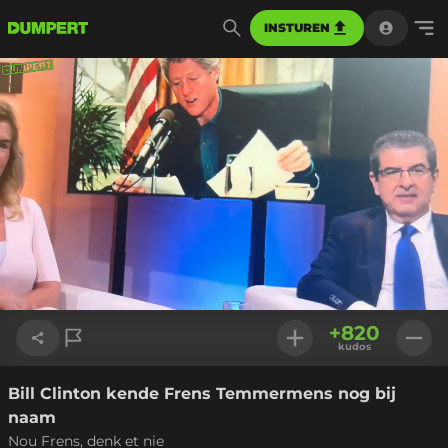
INSTUREN
Geladen
:
100.00%
Instellinge
+
820
kudos
Bill Clinton kende Frens Temmermens nog bij
Link kopiëren
naam
Nou Frens, denk et nie