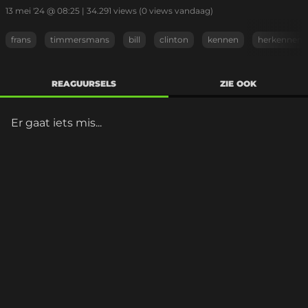
13 mei '24 @ 08:25
|
34.291
views
(0 views vandaag)
frans
timmersmans
bill
clinton
kennen
herkennen
REAGUURSELS
ZIE OOK
Er gaat iets mis...