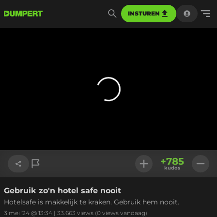
INSTUREN
+
785
kudos
Gebruik zo'n hotel safe nooit
Link kopiëren
Hotelsafe is makkelijk te kraken. Gebruik hem nooit.
3 mei '24 @ 13:34
|
33.663
views
(0 views vandaag)