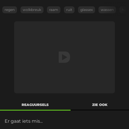
regen
wolkbreuk
raam
ruit
glassex
wassen
han
REAGUURSELS
ZIE OOK
Er gaat iets mis...