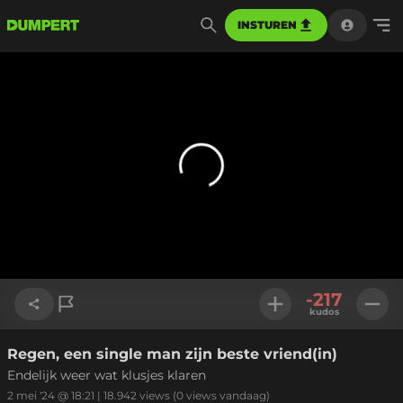
INSTUREN
-217
kudos
Regen, een single man zijn beste vriend(in)
Link kopiëren
Endelijk weer wat klusjes klaren
2 mei '24 @ 18:21
|
18.942
views
(0 views vandaag)