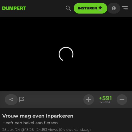
INSTUREN
+
591
kudos
Vrouw mag even inparkeren
Link kopiëren
Heeft een hekel aan fietsen
25 apr. '24 @ 13:26
|
24.193
views
(0 views vandaag)