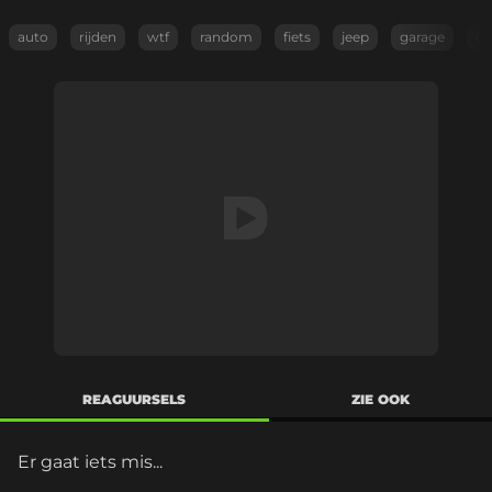
auto
rijden
wtf
random
fiets
jeep
garage
d
REAGUURSELS
ZIE OOK
Er gaat iets mis...