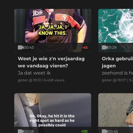
00:43
-45
01:29
Weet je wie z'n verjaardag
Orka gebruik
we vandaag vieren?
jagen
Ja dat weet ik
zeehond is h
gister @ 19:31
|
6.458
views
gister @ 19:07
|
9.
00:58
+
111
00:45