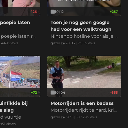
-126
01:12
+
257
poepie laten
Toen je nog geen google
had voor een walktrough
poepie laten rui
Nintendo hotline voor als je k
bekende Nederla
wam vast te zitten in een lev
2.449
views
gister @ 20:03
|
7.511
views
king. Het betek
el
mand wilt verbaz
 of laten zien d
heel goed in ben
n wedstrijd of mo
e
+
72
01:04
-655
infikkie bij
Motorrijdert is een badass
 slag
Motorrijdert rijdt te hard, krij
nd vuurtje
gt een bekeuring en voelt zi
gister @ 19:35
|
10.329
views
ch daarna enorm stoer door
.951
views