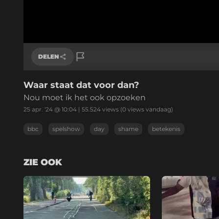
DELEN
Waar staat dat voor dan?
Link kopiëren
Nou moet ik het ook opzoeken
25 apr. '24 @ 10:04
|
55.524
views
(0 views vandaag)
bbc
spelshow
day
shame
betekenis
ZIE OOK