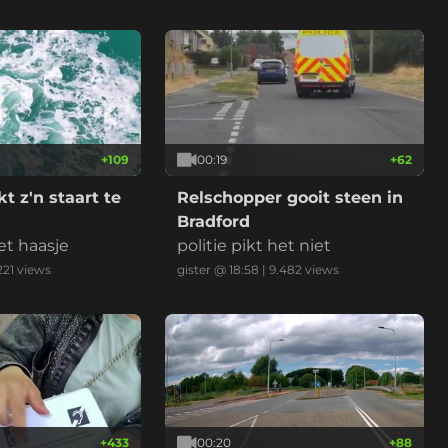
met 112km/u weg te rijden. *v
ideo is versneld en ingekort.
+
109
00:19
+
62
t z'n staart te
Relschopper gooit steen in
Bradford
et haasje
politie pikt het niet
221
views
gister @ 18:58
|
9.482
views
+
433
00:20
+
88