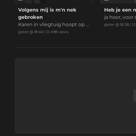
Volgens mij is m'n nek
Heb je een 
gebroken
ja hoor, voor
Karen in vliegtuig hoopt op e
gister @ 18:38
|
12
en payday
gister @ 18:46
|
12.498
views