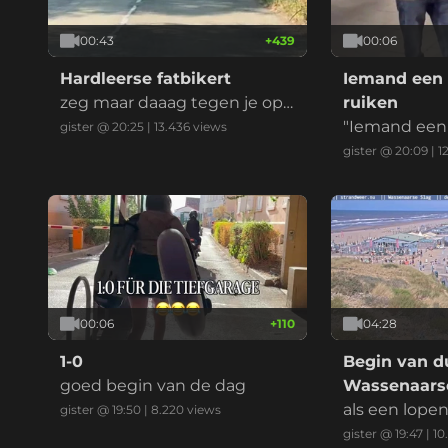
00:43
+
439
00:06
Hardleerse fatbikert
Iemand een 
zeg maar daaag tegen je opg
ruiken
evoerde kinderbrommer
"Iemand een 
gister @ 20:25
|
13.436
views
ken" is een 
gister @ 20:09
|
1
ndse uitdruk
ent dat je ie
en, imponeren
at je ergens 
t, vaak in ee
eilijke situati
00:06
+
110
04:28
1-0
Begin van du
goed begin van de dag
Wassenaarse
als een lope
gister @ 19:50
|
8.220
views
gister @ 19:47
|
10