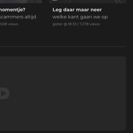
momentje?
Leg daar maar neer
 scammers altijd
welke kant gaan we op
.028
views
gister @ 18:33
|
7.278
views