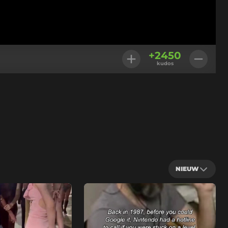
+
2450
kudos
NIEUW