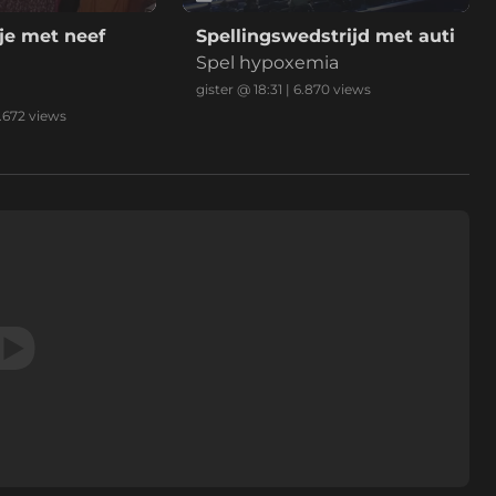
je met neef
Spellingswedstrijd met auti
Spel hypoxemia
gister @ 18:31
|
6.870
views
.672
views