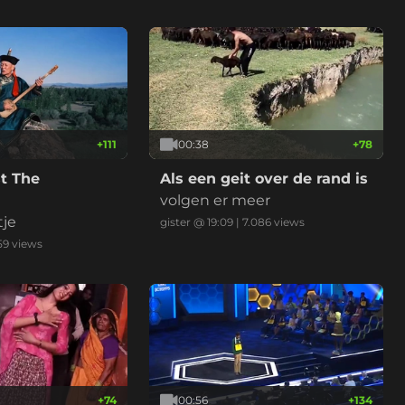
+
111
00:38
+
78
t The
Als een geit over de rand is
volgen er meer
tje
gister @ 19:09
|
7.086
views
59
views
+
74
00:56
+
134