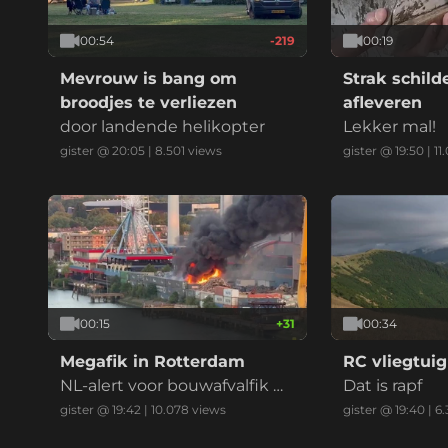
00:54
-219
00:19
Mevrouw is bang om
Strak schil
broodjes te verliezen
afleveren
door landende helikopter
Lekker mal!
gister @ 20:05
|
8.501
views
gister @ 19:50
|
11
00:15
+
31
00:34
Megafik in Rotterdam
RC vliegtuig
NL-alert voor bouwafvalfik m
Dat is rapf
et zwarte reauk bij recycling
gister @ 19:42
|
10.078
views
gister @ 19:40
|
6.
bedrijf (drie vids)