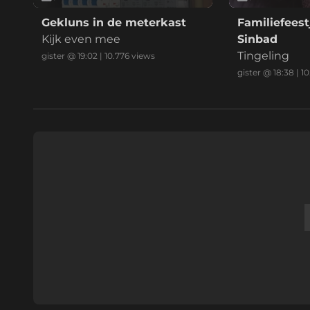
Gekluns in de meterkast
Familiefeest
Kijk even mee
Sinbad
Tingeling
gister @ 19:02
|
10.776
views
gister @ 18:38
|
10