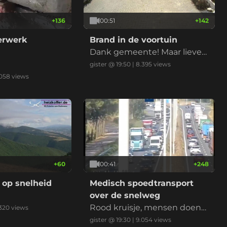
+
136
00:51
+
142
derwerk
Brand in de voortuin
Dank gemeente! Maar liever
niet nu met de droogte
gister @ 19:50
|
8.395
views
.058
views
+
60
00:41
+
248
 op snelheid
Medisch spoedtransport
over de snelweg
Rood kruisje, mensen doen
320
views
normaal, ambu erlangs, klaar
gister @ 19:30
|
9.054
views