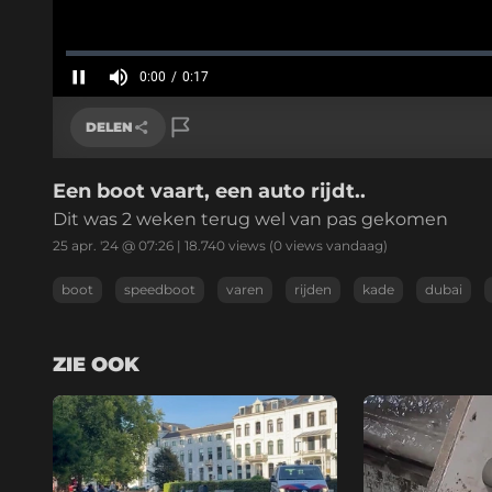
Geladen
:
0%
0:00
/
0:17
Huidige
tijd
Pauzeren
Geluid
uit
DELEN
Een boot vaart, een auto rijdt..
Link kopiëren
Dit was 2 weken terug wel van pas gekomen
25 apr. '24 @ 07:26
|
18.740
views
(0 views vandaag)
boot
speedboot
varen
rijden
kade
dubai
ZIE OOK