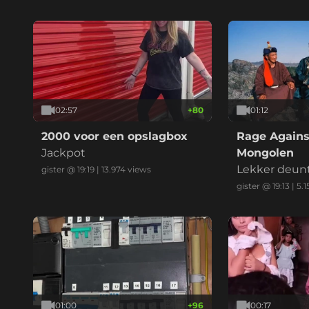
02:57
+
80
01:12
2000 voor een opslagbox
Rage Agains
Jackpot
Mongolen
Lekker deun
gister @ 19:19
|
13.974
views
gister @ 19:13
|
5.1
01:00
+
96
00:17