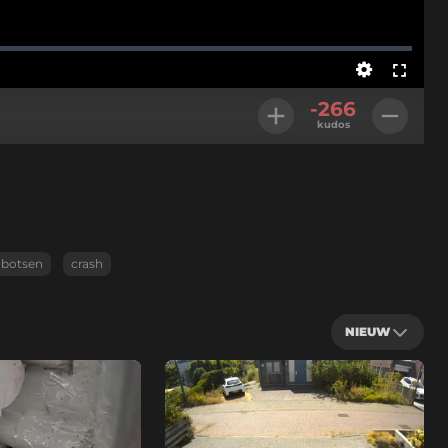
Instellingen
Volledig
-266
scherm
kudos
botsen
crash
NIEUW