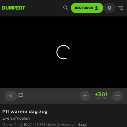
INSTUREN
+
301
kudos
Pff warme dag zeg
Link kopiëren
Even afkoelen
18 apr. '24 @ 15:27
|
23.373
views
(0 views vandaag)