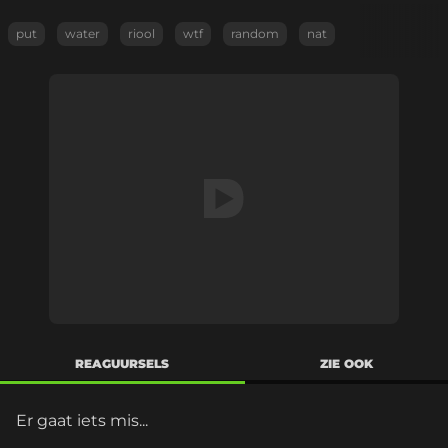
put
water
riool
wtf
random
nat
REAGUURSELS
ZIE OOK
Er gaat iets mis...