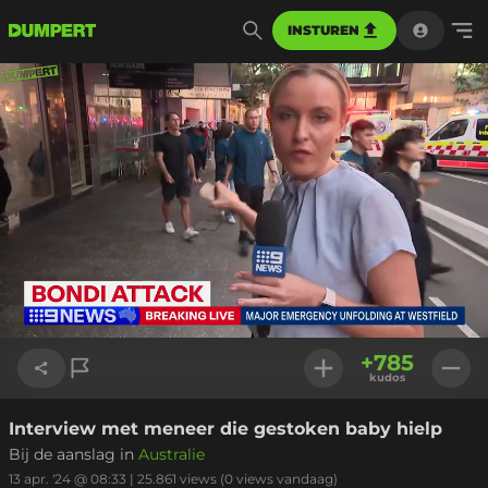
INSTUREN
Geladen
:
16.54%
Instellinge
+
785
kudos
Interview met meneer die gestoken baby hielp
Link kopiëren
Bij de aanslag in
Australie
13 apr. '24 @ 08:33
|
25.861
views
(0 views vandaag)