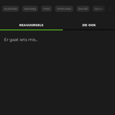
australie
aansleg
mes
interview
bondi
apple
st
REAGUURSELS
ZIE OOK
Er gaat iets mis...