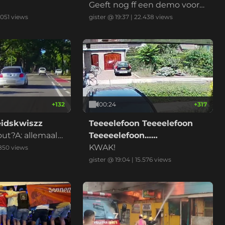
marktplaats
Geeft nog ff een demo voord
at ik betaal
.051
views
gister @ 19:37
|
22.438
views
+
132
00:24
+
317
eidskwiszz
Teeeelefoon Teeeelefoon
fout?A: allemaal
Teeeeelefoon……
 alle betrokken
KWAK!
.850
views
rE: anders, nam
gister @ 19:04
|
15.576
views