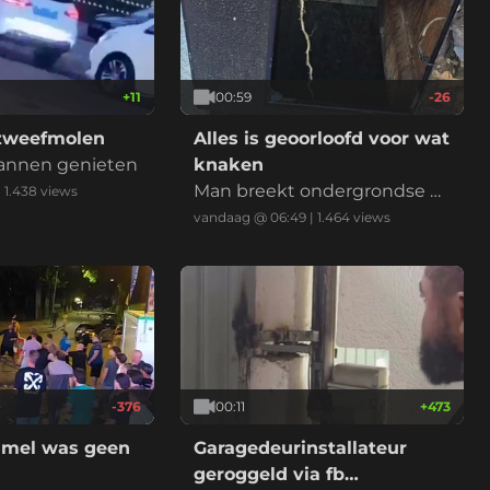
+
11
00:59
-26
zweefmolen
Alles is geoorloofd voor wat
pannen genieten
knaken
Man breekt ondergrondse c
|
1.438
views
ontainer open en klimt er in
vandaag @ 06:49
|
1.464
views
opzoek naar blikjes
-376
00:11
+
473
umel was geen
Garagedeurinstallateur
geroggeld via fb