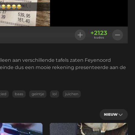
+
2123
kudos
lleen aan verschillende tafels zaten Feyenoord
et einde dus een mooie rekening presenteerde aan de
cied
baas
geintje
lol
juichen
NIEUW