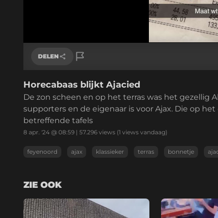
DELEN
Horecabaas blijkt Ajacied
Link kopiëren
De zon scheen en op het terras was het gezellig A
supporters en de eigenaar is voor Ajax. Die op h
betreffende tafels
8 apr. '24 @ 08:59
|
57.296
views
(1 views vandaag)
feyenoord
ajax
klassieker
terras
bonnetje
aja
ZIE OOK