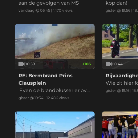
aan de gevolgen van MS
kop dan!
vandaag @ 06:45
|
1.170
views
gister @ 19:56
|
18
00:59
+
106
00:44
RE: Bermbrand Prins
Rijvaardigh
Clausplein
Wie zit hier 
'Even de brandblusser er ove
B: iedereenC:
gister @ 19:16
|
15
r en het is geblust' riep iema
enD: eeniede
gister @ 19:34
|
12.486
views
nd
elijk: