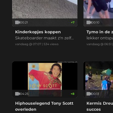
00:21
+
7
00:10
Kinderkopjes koppen
Tymo in de 
Skateboarder maakt z'n zelfh
lekker onts
ype niet helemaal waar.
vandaag @ 07:07
|
534
views
vandaag @ 06:51
04:25
+
8
00:13
Hiphouselegend Tony Scott
Kermis Dre
overleden
succes