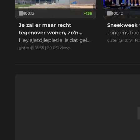
00:12
+
136
00:12
Je zal er maar recht
Sneekweek w
tegenover wonen, zo'n
Jongens had
datacenter
Hey sjetdjiepietie, is dat gelui
gister @ 18:19
|
14
d normaal?
gister @ 18:35
|
20.051
views