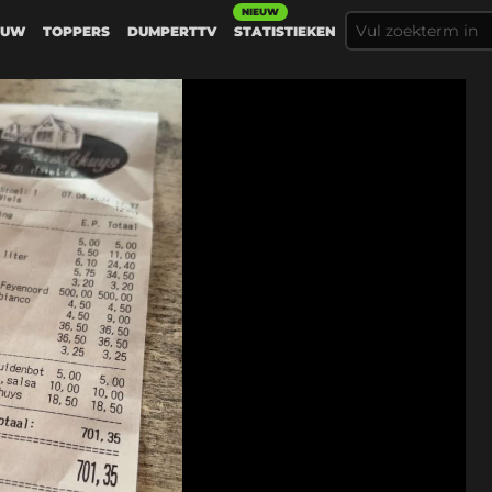
NIEUW
EUW
TOPPERS
DUMPERTTV
STATISTIEKEN