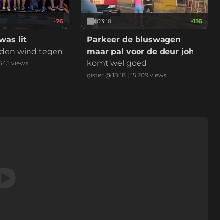
-76
03:10
+
116
as lit
Parkeer de bluswagen
den wind tegen
maar pal voor de deur joh
komt wel goed
.545
views
gister @ 18:18
|
15.709
views