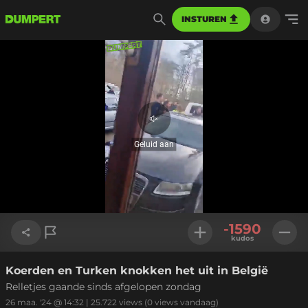
INSTUREN
Geluid
aan
Geluid aan
Geladen
:
11.98%
Instellinge
-1590
kudos
Koerden en Turken knokken het uit in België
Link kopiëren
Relletjes gaande sinds afgelopen zondag
26 maa. '24 @ 14:32
|
25.722
views
(0 views vandaag)