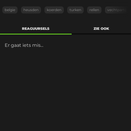
belgie
heusden
koerden
turken
rellen
vechtpartij
REAGUURSELS
ZIE OOK
Er gaat iets mis...