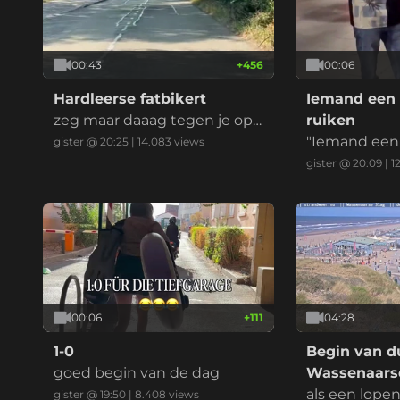
00:43
+
456
00:06
Hardleerse fatbikert
Iemand een 
zeg maar daaag tegen je opg
ruiken
evoerde kinderbrommer
"Iemand een 
gister @ 20:25
|
14.083
views
ken" is een 
gister @ 20:09
|
1
ndse uitdruk
ent dat je ie
en, imponeren
at je ergens 
t, vaak in ee
eilijke situati
00:06
+
111
04:28
1-0
Begin van du
goed begin van de dag
Wassenaarse
als een lope
gister @ 19:50
|
8.408
views