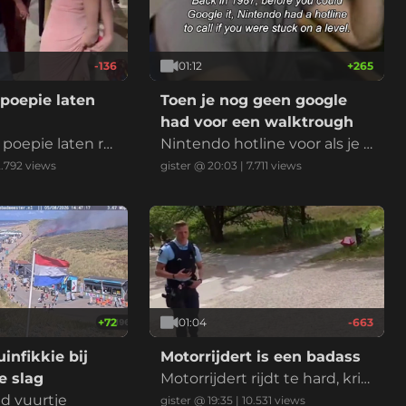
-136
01:12
+
265
poepie laten
Toen je nog geen google
had voor een walktrough
poepie laten rui
Nintendo hotline voor als je k
bekende Nederla
wam vast te zitten in een lev
2.792
views
gister @ 20:03
|
7.711
views
king. Het betek
el
mand wilt verbaz
 of laten zien d
heel goed in ben
n wedstrijd of mo
e
+
72
01:04
-663
infikkie bij
Motorrijdert is een badass
 slag
Motorrijdert rijdt te hard, krij
nd vuurtje
gt een bekeuring en voelt zi
gister @ 19:35
|
10.531
views