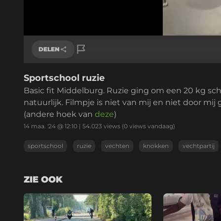
/
Geluid
aan
DELEN
Sportschool ruzie
Link kopiëren
Basic fit Middelburg. Ruzie ging om een 20 kg sch
natuurlijk. Filmpje is niet van mij en niet door mi
(andere hoek van
deze
)
14 maa. '24 @ 12:10
|
54.023
views
(0 views vandaag)
sportschool
ruzie
vechten
knokken
vechtpartij
ZIE OOK