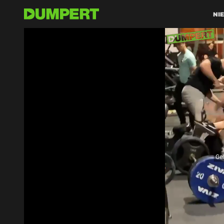
NI
Ge