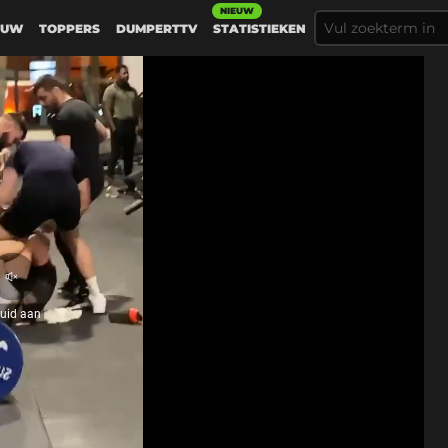
NIEUW
EUW
TOPPERS
DUMPERTTV
STATISTIEKEN
Geluid
aan
luid aan