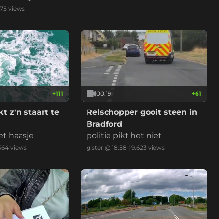
ch daarna enorm stoer door
175
views
met 112km/u weg te rijden. *v
ideo is versneld en ingekort.
+
111
00:19
+
61
t z'n staart te
Relschopper gooit steen in
Bradford
et haasje
politie pikt het niet
364
views
gister @ 18:58
|
9.623
views