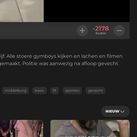
Geladen
:
100.00%
Instellingen
-2178
kudos
ijf. Alle stoere gymboys kijken en lachen en filmen
j gemaakt. Politie was aanwezig na afloop gevecht.
middelburg
basic
fit
sporten
gevecht
NIEUW