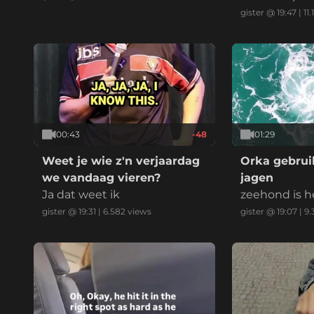
gister @ 19:47
|
11.
00:43
-48
01:29
Weet je wie z'n verjaardag
Orka gebruik
we vandaag vieren?
jagen
Ja dat weet ik
zeehond is h
gister @ 19:31
|
6.582
views
gister @ 19:07
|
9.