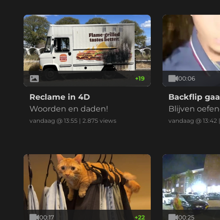
+
19
00:06
Reclame in 4D
Backflip gaa
Woorden en daden!
Blijven oefe
vandaag @ 13:55
|
2.875
views
vandaag @ 13:42
00:17
+
22
00:25