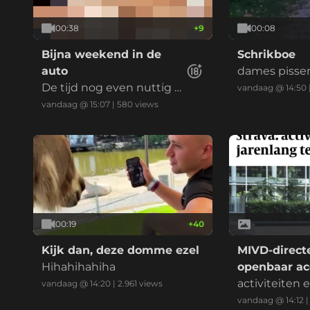
00:38
+
9
00:08
Bijna weekend in de
Schrikboe
auto
dames pissen
De tijd nog even nuttig b
de plee zijn.
vandaag @ 14:50
esteden
vandaag @ 15:07
|
580
views
00:19
+
40
Kijk dan, deze domme ezel
MIVD-direct
Hihahihahiha
openbaar ac
Strava
activiteiten
vandaag @ 14:20
|
2.961
views
waren jarenla
vandaag @ 14:12