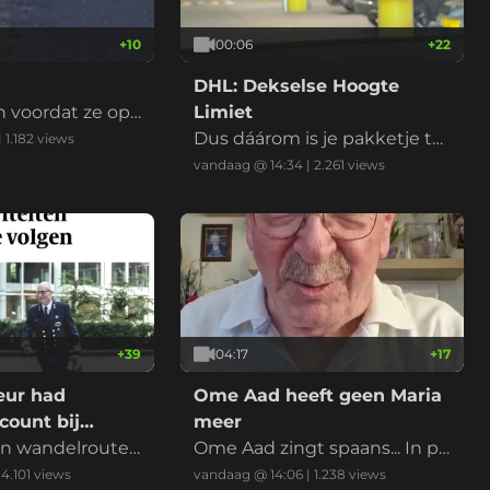
+
10
00:06
+
22
DHL: Dekselse Hoogte
 voordat ze op
Limiet
Dus dáárom is je pakketje te
|
1.182
views
laat.
vandaag @ 14:34
|
2.261
views
+
39
04:17
+
17
eur had
Ome Aad heeft geen Maria
count bij
meer
 en wandelroutes
Ome Aad zingt spaans... In pl
ng te volgen...
aats van Maria, kan je ook Cor
|
4.101
views
vandaag @ 14:06
|
1.238
views