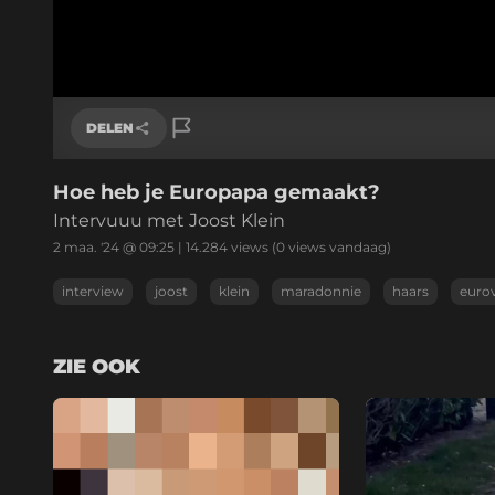
DELEN
Hoe heb je Europapa gemaakt?
Link kopiëren
Intervuuu met Joost Klein
2 maa. '24 @ 09:25
|
14.284
views
(0 views vandaag)
interview
joost
klein
maradonnie
haars
eurov
ZIE OOK