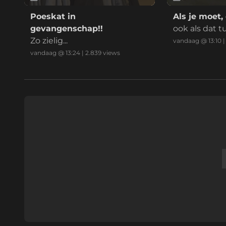
Poeskat in
Als je moet,
gevangenschap!!
ook als dat t
Zo zielig...
eurbel en be
vandaag @ 13:10
a van een tesl
vandaag @ 13:24
|
2.839
views