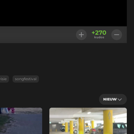
+
270
kudos
isie
songfestival
NIEUW