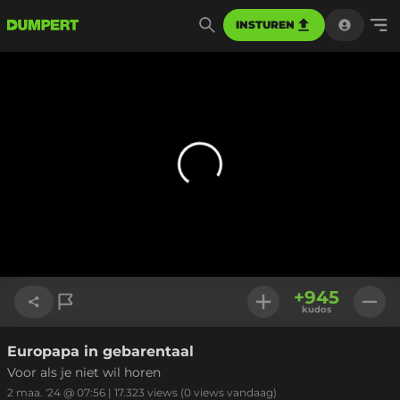
INSTUREN
+
945
kudos
Europapa in gebarentaal
Link kopiëren
Voor als je niet wil horen
2 maa. '24 @ 07:56
|
17.323
views
(0 views vandaag)