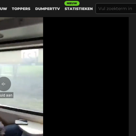
NIEUW
EUW
TOPPERS
DUMPERTTV
STATISTIEKEN
Geluid
aan
luid aan