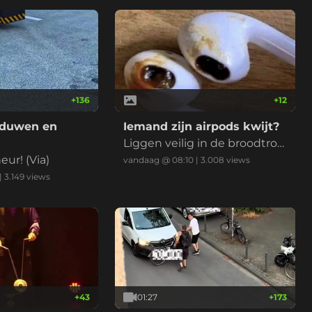
+
136
+
12
 duwen en
Iemand zijn airpods kwijt?
Liggen veilig in de broodtro
ur! (Via)
mmel
vandaag @ 08:10
|
3.008
views
|
3.149
views
+
43
01:27
+
173