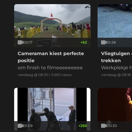
00:17
+
62
10:28
Cameraman kiest perfecte
Vliegtuigen
positie
trekken
om finish te filmeeeeeeeee
Werkplekje he
vandaag @ 08:30
|
3.650
views
vandaag @ 08:18
01:09
+
250
00:30