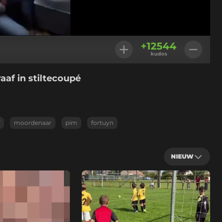
den
:
3%
Instellingen
+
12544
kudos
af in stiltecoupé
moordenaar
pim
fortuyn
NIEUW