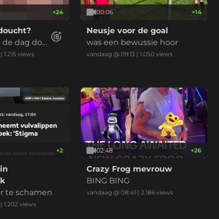
+
24
00:06
+
14
edoucht?
Neusje voor de goal
s de dag doo
was een bewussie hoor
|
1.215
views
vandaag @ 09:13
|
1.050
views
+
2
02:48
+
26
in
Crazy Frog mevrouw
ek
BING BING
or te schamen
vandaag @ 08:41
|
2.186
views
|
1.202
views