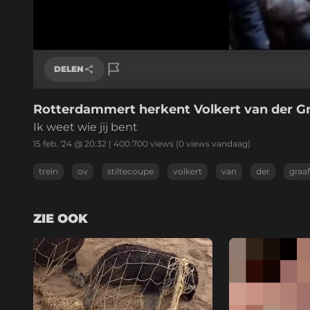
Gela
90.1
/
Geluid
aan
DELEN
Rotterdammert herkent Volkert van der Gra
Link kopiëren
Ik weet wie jij bent
15 feb. '24 @ 20:32
|
400.700
views
(0 views vandaag)
trein
ov
stiltecoupe
volkert
van
der
graaf
ZIE OOK