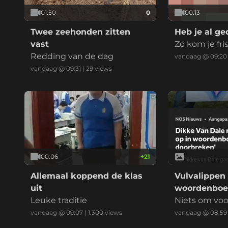
01:50
0
00:13
Twee zeehonden zitten
Heb je al g
vast
Zo kom je fri
Redding van de dag
r
vandaag @ 09:20
vandaag @ 09:31
|
29
views
00:06
+
21
Allemaal koppend de klas
Vulvalippen 
uit
woordenbo
Leuke traditie
Niets om vo
vandaag @ 09:07
|
1.300
views
vandaag @ 08:59