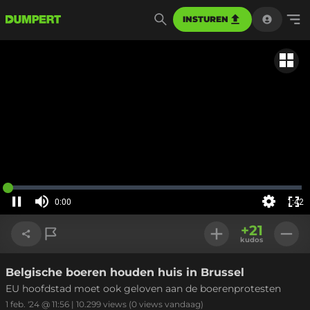
INSTUREN
Gerela
Geladen
:
0%
0:00
1:42
Huidige
tijd
Pauzeren
Geluid
Instellinge
Voll
uit
+
21
sch
kudos
Belgische boeren houden huis in Brussel
Link kopiëren
EU hoofdstad moet ook geloven aan de boerenprotesten
1 feb. '24 @ 11:56
|
10.299
views
(0 views vandaag)