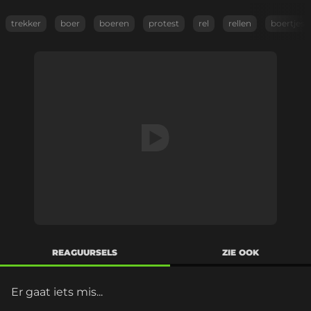
trekker
boer
boeren
protest
rel
rellen
boertjes
REAGUURSELS
ZIE OOK
Er gaat iets mis...