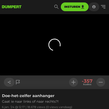
INSTUREN
-357
kudos
Doe-het-zelfer aanhanger
Link kopiëren
Gaat ie naar links of naar rechts?!
6 jan. '24 @ 12:17
|
18.678
views
(0 views vandaag)