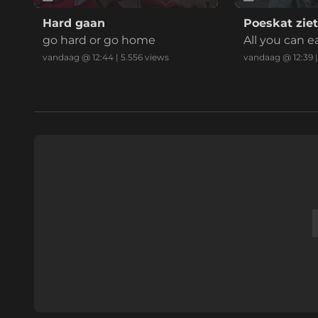
Hard gaan
Poeskat ziet
go hard or go home
All you can e
eopend!
vandaag @ 12:44
|
5.556
views
vandaag @ 12:39