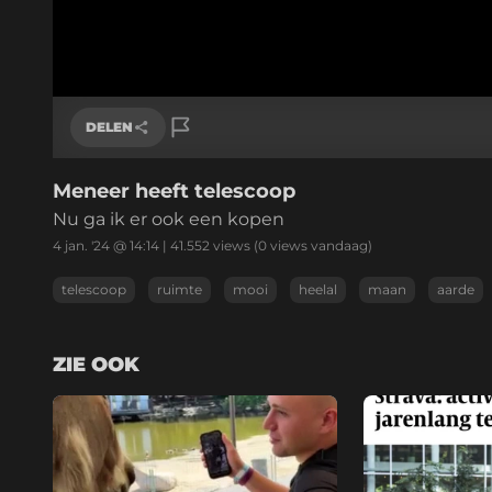
DELEN
Meneer heeft telescoop
Link kopiëren
Nu ga ik er ook een kopen
4 jan. '24 @ 14:14
|
41.552
views
(0 views vandaag)
telescoop
ruimte
mooi
heelal
maan
aarde
ZIE OOK