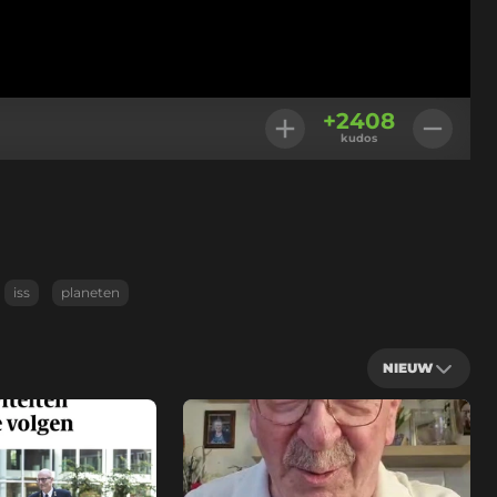
+
2408
kudos
iss
planeten
NIEUW