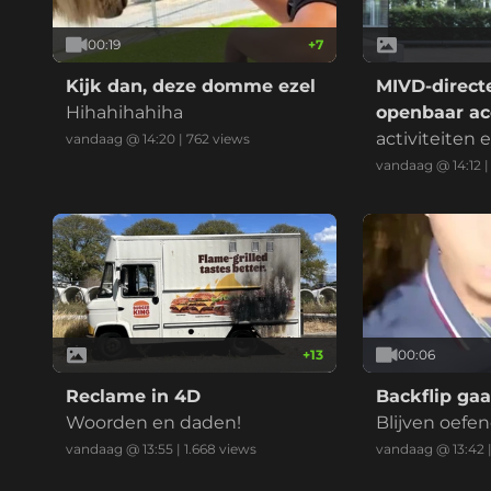
00:19
+
7
Kijk dan, deze domme ezel
MIVD-direct
Hihahihahiha
openbaar ac
Strava
activiteiten
vandaag @ 14:20
|
762
views
waren jarenla
vandaag @ 14:12
+
13
00:06
Reclame in 4D
Backflip gaa
Woorden en daden!
Blijven oefe
vandaag @ 13:55
|
1.668
views
vandaag @ 13:42