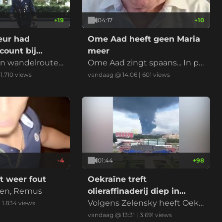
+
19
04:17
+
10
eur had
Ome Aad heeft geen Maria
count bij
meer
 en wandelroutes
Ome Aad zingt spaans... In pl
ng te volgen...
aats van Maria, kan je ook Cor
|
1.710
views
vandaag @ 14:06
|
601
views
rina zingen. Maria no más - Cl
iff Richard. WK333...
-4
01:44
+
98
t weer fout
Oekraïne treft
nen, Remus
olieraffinaderij diep in
Rusland
Volgens Zelensky heeft Oekr
|
1.834
views
aïne donderdag een olieraffi
vandaag @ 13:31
|
3.691
views