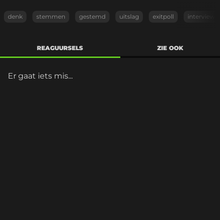
denk
stemmen
gestemd
uitslag
exitpoll
interview
REAGUURSELS
ZIE OOK
Er gaat iets mis...