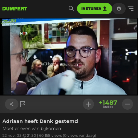
INSTUREN
Geluid
aan
Geluid aan
Geladen
:
38.40%
Instellinge
+
1487
kudos
Adriaan heeft Dank gestemd
Link kopiëren
Moet er even van bijkomen
22 nov. '23 @ 21:30
|
60.158
views
(0 views vandaag)