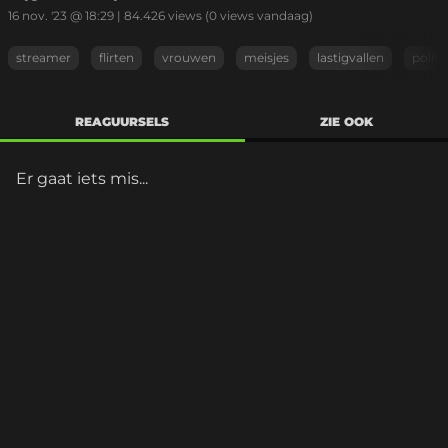
16 nov. '23 @ 18:29
|
84.426
views
(0 views vandaag)
streamer
flirten
vrouwen
meisjes
lastigvallen
politi
REAGUURSELS
ZIE OOK
Er gaat iets mis...