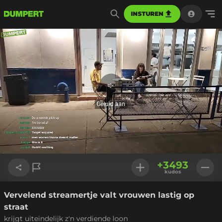
INSTUREN
Geluid
aan
Geluid aan
Geladen
:
15.22%
Instellinge
+
3493
kudos
Vervelend streamertje valt vrouwen lastig op
Link kopiëren
straat
krijgt uiteindelijk z'n verdiende loon