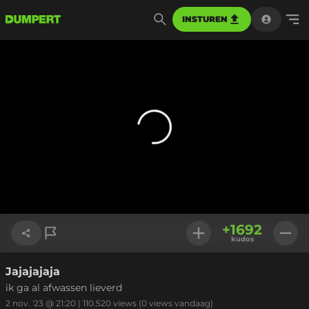
INSTUREN
+
1692
kudos
Jajajajaja
Link kopiëren
ik ga al afwassen lieverd
2 nov. '23 @ 21:20
|
110.520
views
(0 views vandaag)