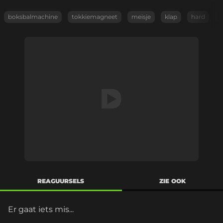
boksbalmachine
tokkiemagneet
meisje
klap
hard
s
REAGUURSELS
ZIE OOK
Er gaat iets mis...