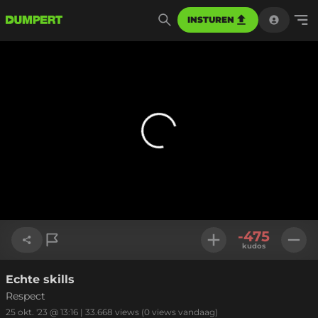
INSTUREN
-475
kudos
Echte skills
Link kopiëren
Respect
25 okt. '23 @ 13:16
|
33.668
views
(0 views vandaag)