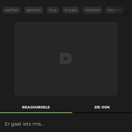
vechter
gevecht
truc
trucjes
vechten
televisie
l
REAGUURSELS
ZIE OOK
Er gaat iets mis...