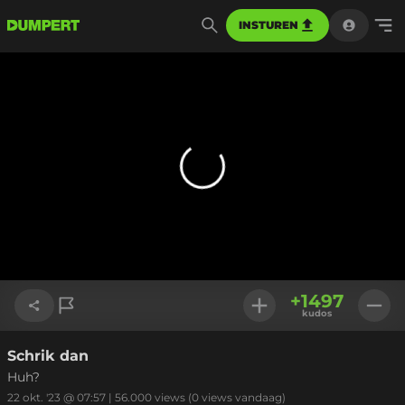
INSTUREN
+
1497
kudos
Schrik dan
Link kopiëren
Huh?
22 okt. '23 @ 07:57
|
56.000
views
(0 views vandaag)