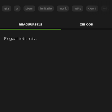
gta
ai
stem
imitatie
mark
rutte
geert
wilde
REAGUURSELS
ZIE OOK
Er gaat iets mis...