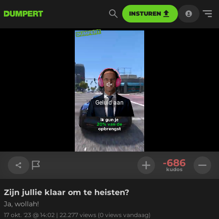
INSTUREN
Geluid
aan
Geluid aan
Geladen
:
55.72%
Instellinge
-686
kudos
Zijn jullie klaar om te heisten?
Link kopiëren
Ja, wollah!
17 okt. '23 @ 14:02
|
22.277
views
(0 views vandaag)