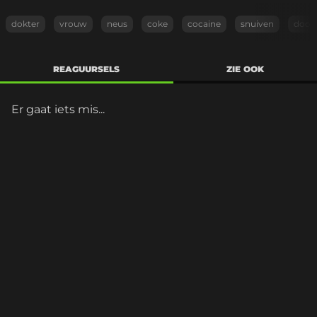
dokter
vrouw
neus
coke
cocaine
snuiven
door
REAGUURSELS
ZIE OOK
Er gaat iets mis...