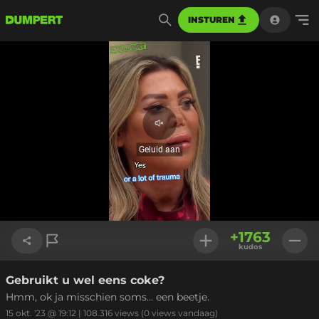
INSTUREN
Geluid
aan
Geluid aan
Geladen
:
100.00%
Instellinge
+
1763
kudos
Gebruikt u wel eens coke?
Link kopiëren
Hmm, ok ja misschien soms... een beetje.
15 okt. '23 @ 19:12
|
108.316
views
(0 views vandaag)