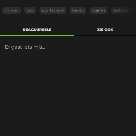
minder
gay
sportschool
benen
trainen
testostern
REAGUURSELS
ZIE OOK
Er gaat iets mis...