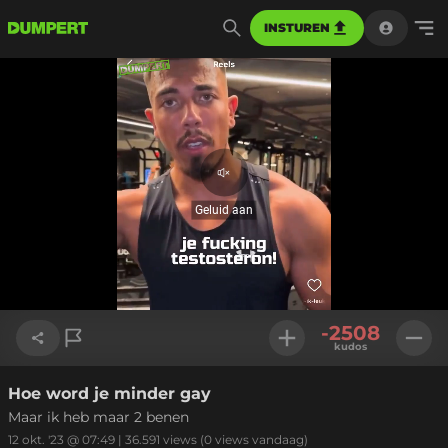
INSTUREN
Geluid
aan
Geluid aan
Geladen
:
100.00%
Instellinge
-2508
kudos
Hoe word je minder gay
Link kopiëren
Maar ik heb maar 2 benen
12 okt. '23 @ 07:49
|
36.591
views
(0 views vandaag)