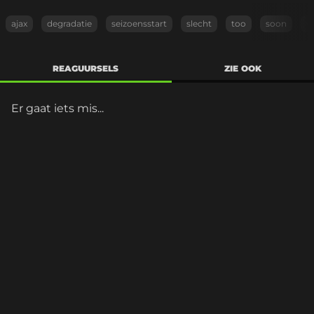
ajax
degradatie
seizoensstart
slecht
too
soon
v
REAGUURSELS
ZIE OOK
Er gaat iets mis...