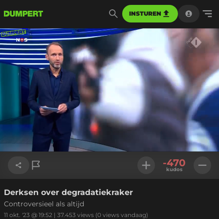
INSTUREN
Geladen
:
100.00%
Instellinge
-470
kudos
Derksen over degradatiekraker
Link kopiëren
Controversieel als altijd
11 okt. '23 @ 19:52
|
37.453
views
(0 views vandaag)