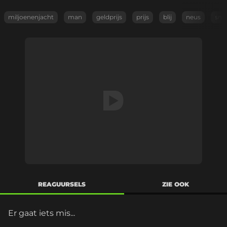
miljoenenjacht
man
geldprijs
prijs
blij
neus
snu
REAGUURSELS
ZIE OOK
Er gaat iets mis...