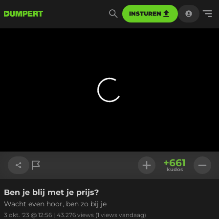
INSTUREN
+
661
kudos
Ben je blij met je prijs?
Link kopiëren
Wacht even hoor, ben zo bij je
3 okt. '23 @ 12:56
|
43.276
views
(1 views vandaag)