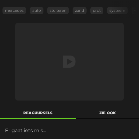
mercedes
auto
stuiteren
zand
prut
systeem
wi
REAGUURSELS
ZIE OOK
Er gaat iets mis...