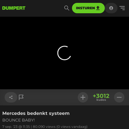
INSTUREN
+
3012
kudos
Mercedes bedenkt systeem
Link kopiëren
BOUNCE BABY!
7 sep. '23 @ 11:35
|
80.090
views
(0 views vandaag)