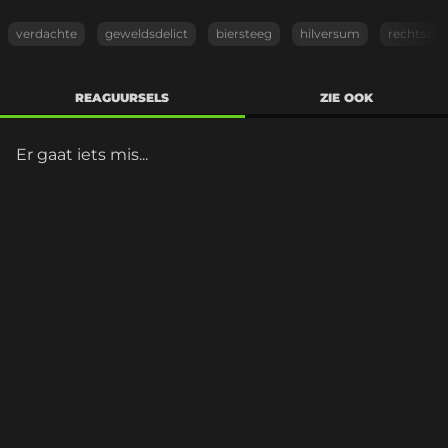
verdachte
geweldsdelict
biersteeg
hilversum
rechtszaa
REAGUURSELS
ZIE OOK
Er gaat iets mis...