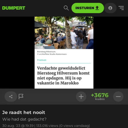
INSTUREN
+
3676
kudos
Je raadt het nooit
Link kopiëren
Wie had dat gedacht?
30 aug. '23 @ 19:39
|
133.016
views
(0 views vandaag)