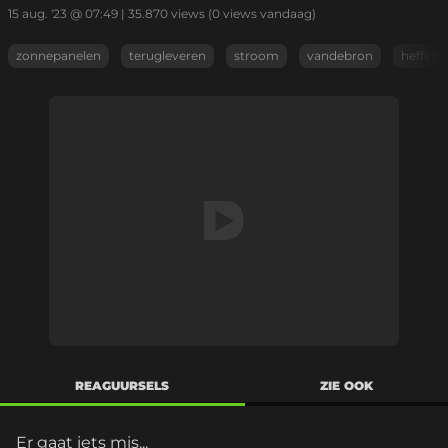
15 aug. '23 @ 07:49
|
35.870
views
(0 views vandaag)
zonnepanelen
terugleveren
stroom
vandebron
heffing
REAGUURSELS
ZIE OOK
Er gaat iets mis...