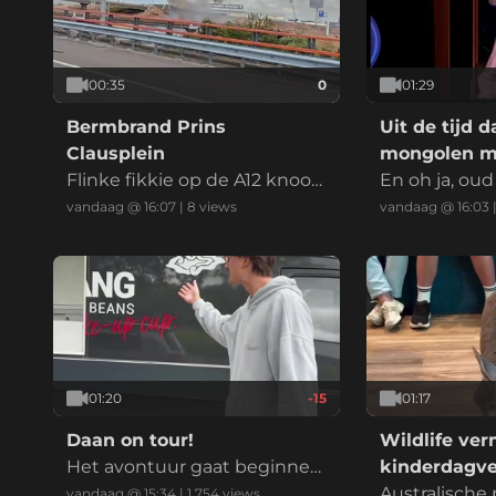
00:35
0
01:29
Bermbrand Prins
Uit de tijd d
Clausplein
mongolen mo
Flinke fikkie op de A12 knoop
op primetim
En oh ja, oud
punt Prins Clausplein bij Den
aagman is ov
vandaag @ 16:07
|
8
views
vandaag @ 16:03
Haag
01:20
-15
01:17
Daan on tour!
Wildlife ve
Het avontuur gaat beginne
kinderdagver
n!
Australische
vandaag @ 15:34
|
1.754
views