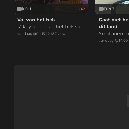
eo 3 zij ik ho
ta binne rust
00:11
-42
00:07
Val van het hek
Gaat niet he
Mikey die tegen het hek valt
dit land
Smalianen ma
vandaag @ 14:13
|
2.657
views
schoon!
vandaag @ 14:09