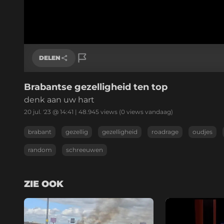
DELEN
Brabantse gezelligheid ten top
Link kopiëren
denk aan uw hart
20 jul. '23 @ 14:41
|
48.945
views
(0 views vandaag)
brabant
gezellig
gezelligheid
roadrage
oudjes
random
schreeuwen
ZIE OOK