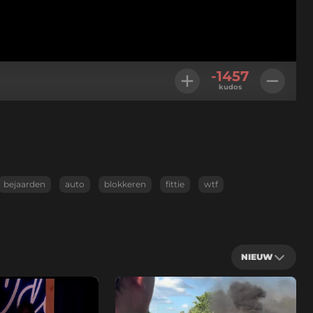
-1457
kudos
bejaarden
auto
blokkeren
fittie
wtf
NIEUW