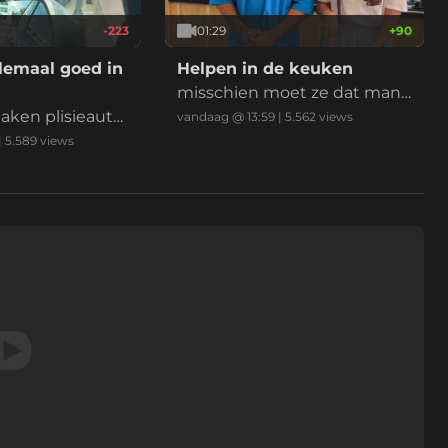
 ho rustig koffie s
ig aan
-223
01:29
+
90
lemaal goed in
Helpen in de keuken
misschien moet ze dat man
ken plisieauto
nenspeelgoed maar even in
vandaag @ 13:59
|
5.562
views
beslag nemen
|
5.589
views