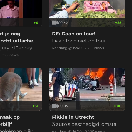
+
6
00:42
+
25
at je nog
RE: Daan on tour!
cht uitlachen
Daan toch niet on tour..
etelevee
 jurylid Jerney K
vandaag @ 15:40
|
2.210
views
erleden, RIP.
|
220
views
+
51
00:05
+
100
rmaak op
Fikkie in Utrecht
blijf
3 auto's beschadigd, omstan
 pokémon blijve
ders grijpen in, minderjarig v
vandaag @ 14:50
|
6.500
views