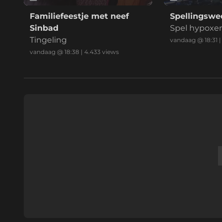
Familiefeestje met neef
Spellingswed
Sinbad
Spel hypoxe
Tingeling
vandaag @ 18:31
vandaag @ 18:38
|
4.433
views