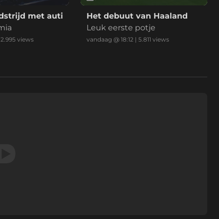
strijd met auti
Het debuut van Haaland
mia
Leuk eerste potje
|
2.995
views
vandaag @ 18:12
|
5.811
views