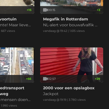
+
15
00:15
+
3
voortuin
Megafik in Rotterdam
e! Maar liever
NL-alert voor bouwafvalfik m
de droogte
et zwarte reauk bij recycling
|
667
views
vandaag @ 19:42
|
1.615
views
bedrijf (drie vids)
+
56
02:57
+
29
edtransport
2000 voor een opslagbox
lweg
Jackpot
e, mensen doen
vandaag @ 19:19
|
3.780
views
u erlangs, klaar
|
1.990
views