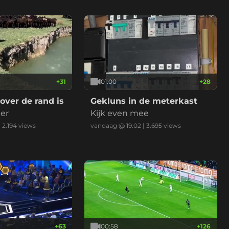
+
31
01:00
+
28
 over de rand is
Gekluns in de meterkast
er
Kijk even mee
|
2.194
views
vandaag @ 19:02
|
3.695
views
+
63
00:58
+
126