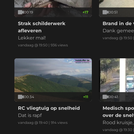
00:19
+
17
00:51
Strak schilderwerk
Brand in de 
afleveren
Dank gemeent
Lekker mal!
niet nu met 
vandaag @ 19:50
vandaag @ 19:50
|
936
views
00:34
+
11
00:41
RC vliegtuig op snelheid
Medisch spo
Dat is rapf
over de sne
Rood kruisj
vandaag @ 19:40
|
914
views
normaal, amb
vandaag @ 19:30