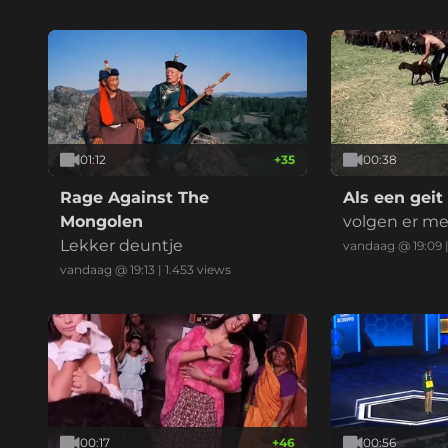
01:12
+
35
00:38
Rage Against The
Als een geit
Mongolen
volgen er me
Lekker deuntje
vandaag @ 19:09
vandaag @ 19:13
|
1.453
views
00:17
+
46
00:56