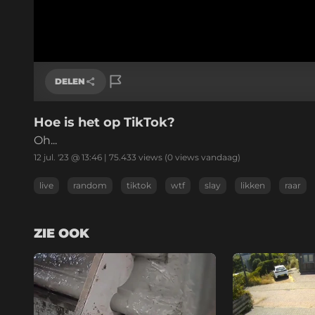
DELEN
Hoe is het op TikTok?
Link kopiëren
Oh...
12 jul. '23 @ 13:46
|
75.433
views
(0 views vandaag)
live
random
tiktok
wtf
slay
likken
raar
ZIE OOK