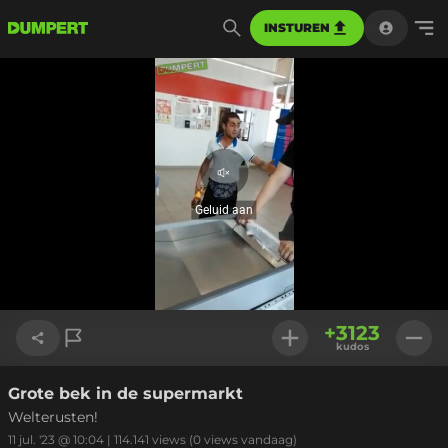
INSTUREN
Geluid
aan
Geluid aan
Geladen
:
100.00%
Instellinge
+
3123
kudos
Grote bek in de supermarkt
Link kopiëren
Welterusten!
11 jul. '23 @ 10:04
|
114.141
views
(0 views vandaag)