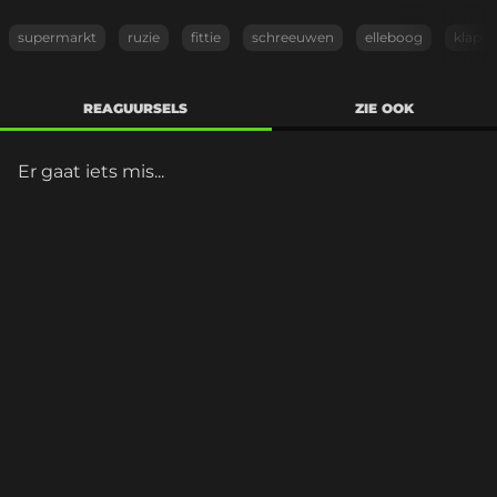
supermarkt
ruzie
fittie
schreeuwen
elleboog
klap
REAGUURSELS
ZIE OOK
Er gaat iets mis...