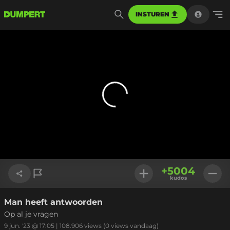
INSTUREN
+
5004
kudos
Man heeft antwoorden
Link kopiëren
Op al je vragen
9 jun. '23 @ 17:05
|
108.906
views
(0 views vandaag)