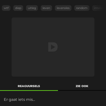
wtf
diep
uitleg
leven
levensles
random
intervie
REAGUURSELS
ZIE OOK
Er gaat iets mis...