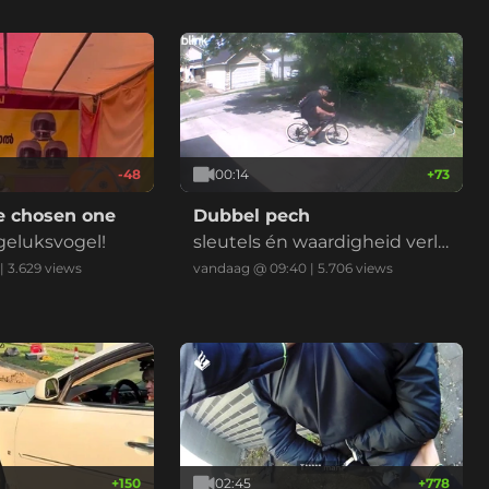
t home!"
-48
00:14
+
73
e chosen one
Dubbel pech
geluksvogel!
sleutels én waardigheid verlo
ren door een enkel hekkie
|
3.629
views
vandaag @ 09:40
|
5.706
views
+
150
02:45
+
778