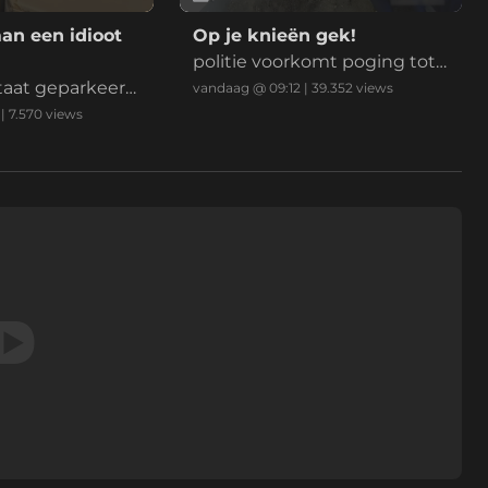
n een idioot
Op je knieën gek!
politie voorkomt poging tot l
 staat geparkeer
iquidatie, melder is ook geen
vandaag @ 09:12
|
39.352
views
zuivere koffie
|
7.570
views