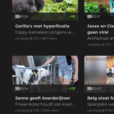
01:28
+
19
02:01
Gorilla's met hyperfixatie
Jesse en Cl
trippy kameleon jongens wtf
gaan viral
fff
Arnhemse art
vandaag @ 11:53
|
683
views
nt worden on
vandaag @ 11:31
|
media!
01:34
+
175
00:43
Sanne geeft boerderijtoer
Belg staat f
Friese koter houdt van koetj
Spanjolen we
es en kalfjes en helpen op de
mee
vandaag @ 11:16
|
3.020
views
vandaag @ 11:06