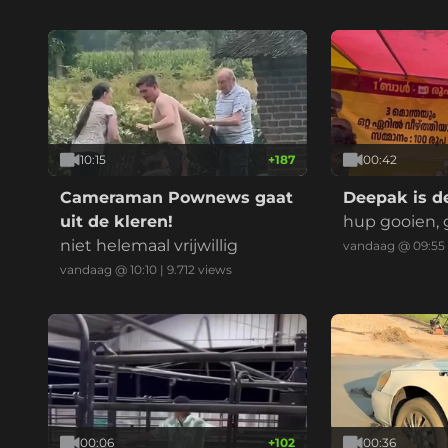
boerderij!
10:15
+
187
00:42
Cameraman Pownews gaat
Deepak is d
uit de kleren!
hup gooien, 
niet helemaal vrijwillig
vandaag @ 09:55
vandaag @ 10:10
|
9.712
views
00:06
+
102
00:36