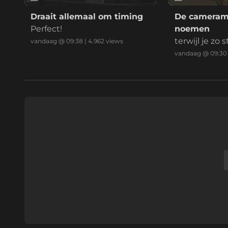
Draait allemaal om timing
De camerama
Perfect!
noemen
terwijl je zo
vandaag @ 09:38
|
4.962
views
d...
vandaag @ 09:30