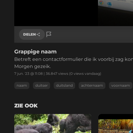
DELEN
Grappige naam
Link kopiëren
Betreft een contactformulier die ik voorbij zag k
Morgen gezeik.
7 jun. '23 @ 11:08
|
36.847
views
(0 views vandaag)
naam
duitser
duitsland
achternaam
voornaam
ZIE OOK