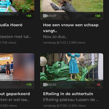
+
56
00:07
+
58
audia Hoeré
Hoe een vrouw een schaap
vangt..
iesten met tale
Nou zo dus...
tdekt op social
2.708
views
vandaag @ 11:23
|
2.389
views
+
73
00:30
-16
out geparkeerd
Efteling in de achtertuin
ten er wel raad
Efteling-plateau tussen de pl
anten... "We've got Efteling a
|
3.635
views
vandaag @ 11:00
|
2.525
views