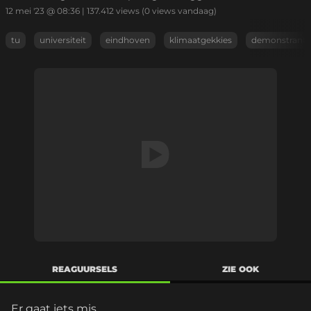
12 mei '23 @ 08:36
|
137.412
views
(0 views vandaag)
tu
universiteit
eindhoven
klimaatgekkies
demonstrant
REAGUURSELS
ZIE OOK
Er gaat iets mis...