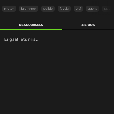
motor
brommer
politie
favela
wtf
agent
racen
REAGUURSELS
ZIE OOK
Er gaat iets mis...