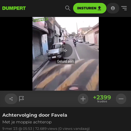
INSTUREN
Geluid
aan
Geluid aan
Geladen
:
16.06%
Instellinge
+
2399
kudos
Achtervolging door Favela
Link kopiëren
Met je moppie achterop
9 mei '23 @ 05:53
|
72.689
views
(0 views vandaag)