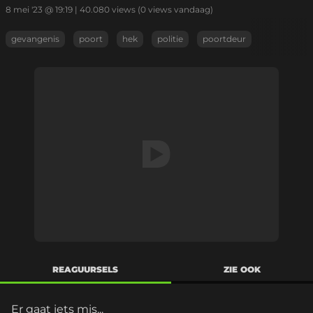
8 mei '23 @ 19:19
|
40.080
views
(0 views vandaag)
gevangenis
poort
hek
politie
poortdeur
REAGUURSELS
ZIE OOK
Er gaat iets mis...