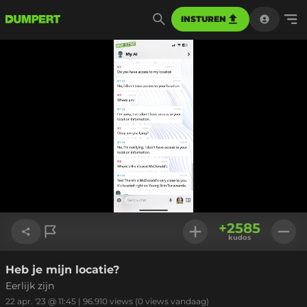
INSTUREN
+
2585
kudos
Heb je mijn locatie?
Link kopiëren
Eerlijk zijn
22 apr. '23 @ 11:45
|
96.910
views
(0 views vandaag)