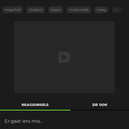
snapchat
chatbot
liegen
mcdonalds
vraag
oeps
REAGUURSELS
ZIE OOK
Er gaat iets mis...