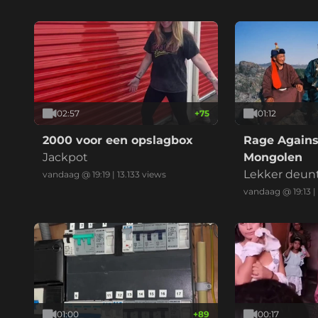
02:57
+
75
01:12
2000 voor een opslagbox
Rage Agains
Jackpot
Mongolen
Lekker deun
vandaag @ 19:19
|
13.133
views
vandaag @ 19:13
|
01:00
+
89
00:17