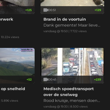
+
125
00:51
+
129
derwerk
Brand in de voortuin
Dank gemeente! Maar liever
niet nu met de droogte
vandaag @ 19:50
|
7.722
views
|
10.224
views
+
52
00:41
+
239
 op snelheid
Medisch spoedtransport
over de snelweg
Rood kruisje, mensen doen
|
5.896
views
normaal, ambu erlangs, klaar
vandaag @ 19:30
|
8.500
views