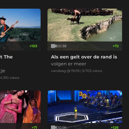
+
103
00:38
+
72
t The
Als een geit over de rand is
volgen er meer
tje
vandaag @ 19:09
|
6.703
views
4.910
views
+
71
00:56
+
126