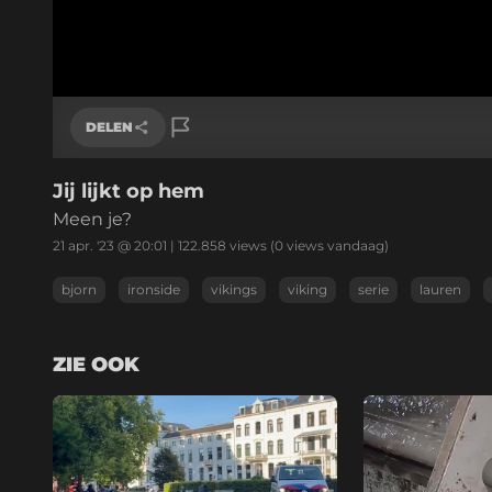
DELEN
Jij lijkt op hem
Link kopiëren
Meen je?
21 apr. '23 @ 20:01
|
122.858
views
(0 views vandaag)
bjorn
ironside
vikings
viking
serie
lauren
ZIE OOK