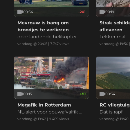
00:54
-201
00:19
Mevrouw is bang om
Strak schil
broodjes te verliezen
afleveren
door landende helikopter
Lekker mal!
vandaag @ 20:05
|
7.747
views
vandaag @ 19:50
00:15
+
30
00:34
Megafik in Rotterdam
RC vliegtuig
NL-alert voor bouwafvalfik m
Dat is rapf
et zwarte reauk bij recycling
vandaag @ 19:42
|
9.469
views
vandaag @ 19:40
bedrijf (drie vids)