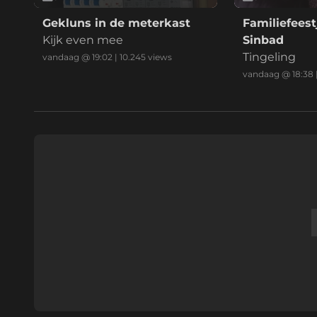
Gekluns in de meterkast
Familiefeest
Kijk even mee
Sinbad
Tingeling
vandaag @ 19:02
|
10.245
views
vandaag @ 18:38