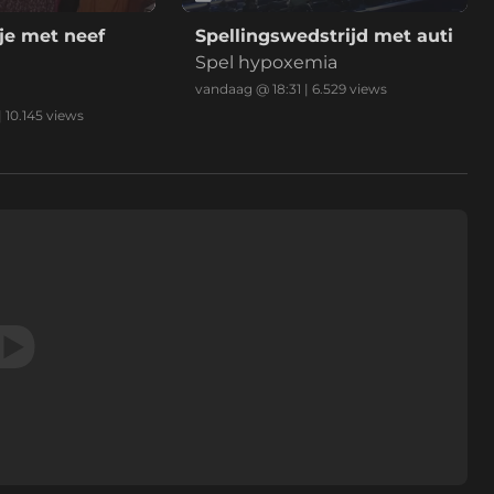
je met neef
Spellingswedstrijd met auti
Spel hypoxemia
vandaag @ 18:31
|
6.529
views
|
10.145
views