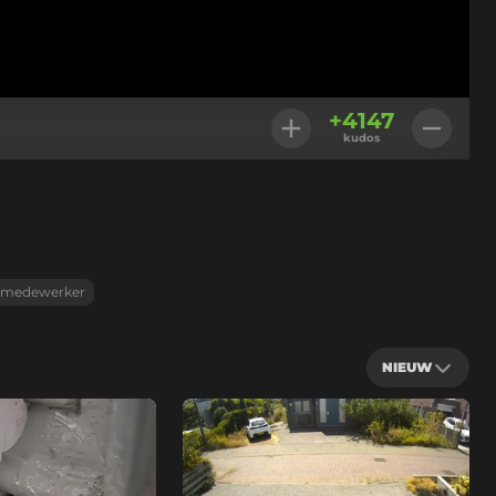
+
4147
kudos
medewerker
NIEUW