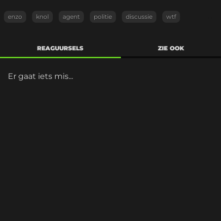
enzo
knol
agent
politie
discussie
wtf
REAGUURSELS
ZIE OOK
Er gaat iets mis...