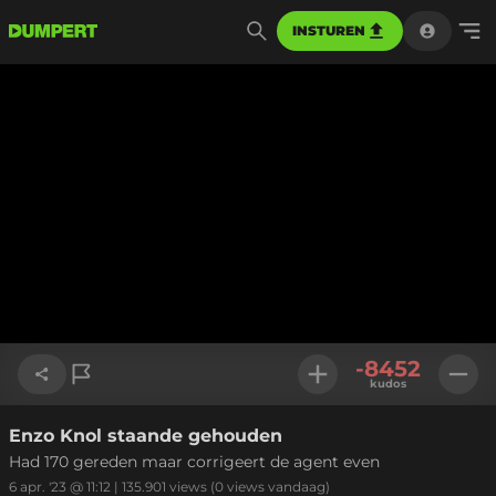
INSTUREN
Geladen
:
0%
Instellinge
-8452
kudos
Enzo Knol staande gehouden
Link kopiëren
Had 170 gereden maar corrigeert de agent even
6 apr. '23 @ 11:12
|
135.901
views
(0 views vandaag)