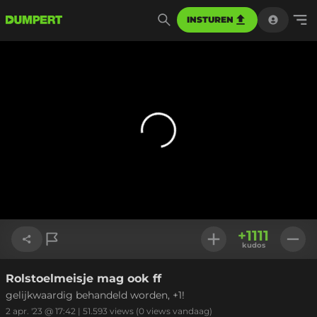
INSTUREN
+
1111
kudos
Rolstoelmeisje mag ook ff
Link kopiëren
gelijkwaardig behandeld worden, +1!
2 apr. '23 @ 17:42
|
51.593
views
(0 views vandaag)