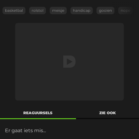
basketbal
rolstol
meisje
handicap
gooien
nope
REAGUURSELS
ZIE OOK
Er gaat iets mis...