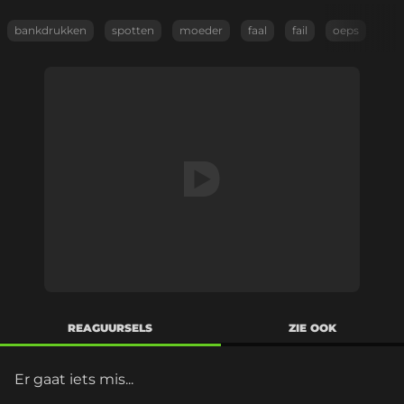
bankdrukken
spotten
moeder
faal
fail
oeps
REAGUURSELS
ZIE OOK
Er gaat iets mis...