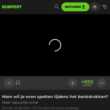
INSTUREN
+
692
kudos
Mam wil je even spotten tijdens het bankdrukken?
Link kopiëren
Maar natuurlijk schat
25 maa. '23 @ 19:24
|
72.704
views
(0 views vandaag)