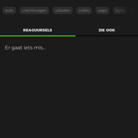
auto
vrachtwagen
uitladen
rollen
oeps
bijna
b
REAGUURSELS
ZIE OOK
Er gaat iets mis...