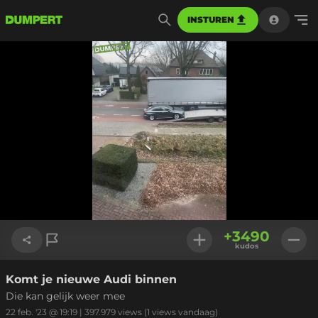
INSTUREN
Geladen
:
100.00%
Instellinge
+
3490
kudos
Komt je nieuwe Audi binnen
Link kopiëren
Die kan gelijk weer mee
22 feb. '23 @ 19:19
|
397.979
views
(1 views vandaag)