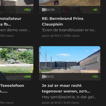
+
354
00:59
+
81
nstallateur
RE: Bermbrand Prins
a fb
Clausplein
 een demo voord
'Even de brandblusser er ove
r en het is geblust' riep iema
.763
views
gister @ 19:34
|
9.965
views
nd
+
258
00:12
+
111
 Teeeelefoon
Je zal er maar recht
on……
tegenover wonen, zo'n
datacenter
Hey sjetdjiepietie, is dat gelui
d normaal?
.764
views
gister @ 18:35
|
16.611
views