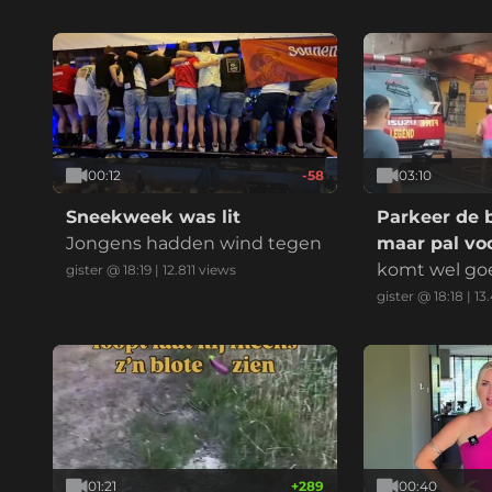
elijk:
00:12
-58
03:10
Sneekweek was lit
Parkeer de 
Jongens hadden wind tegen
maar pal voo
komt wel go
gister @ 18:19
|
12.811
views
gister @ 18:18
|
13
01:21
+
289
00:40