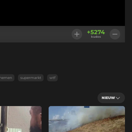
+
5274
kudos
nemen
supermarkt
wtf
NIEUW