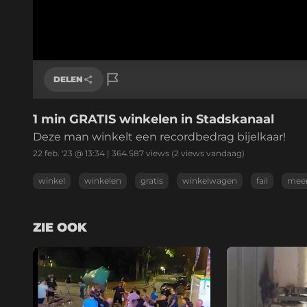
DELEN
1 min GRATIS winkelen in Stadskanaal
Link kopiëren
Deze man winkelt een recordbedrag bijelkaar!
22 feb. '23 @ 13:34
|
364.587
views
(2 views vandaag)
winkel
winkelen
gratis
winkelwagen
fail
mee
ZIE OOK