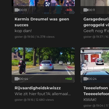
00:13
-305
00:11
Kermis Dreumel was geen
Garagedeuri
succes
geroggeld vi
kop dan!
marktplaats
Geeft nog ff
at ik betaal
gister @ 19:56
|
14.378
views
gister @ 19:37
|
16
00:44
+
102
00:24
Rijvaardigheidskwiszz
Teeeelefoon
Wie zit hier fout?A: allemaal
Teeeeelefo
B: iedereenC: alle betrokken
KWAK!
gister @ 19:16
|
12.680
views
enD: eeniederE: anders, nam
gister @ 19:04
|
11