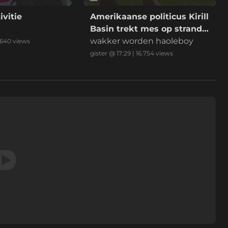
ivitie
Amerikaanse politicus Kirill
Basin trekt mes op strand
Hawaii
wakker worden haoleboy
.640
views
gister @ 17:29
|
16.754
views