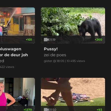
+
101
01:19
+
260
bluswagen
Pussy!
r de deur joh
zei de poes
ed
gister @ 18:05
|
10.495
views
.422
views
+
1379
01:50
+
93