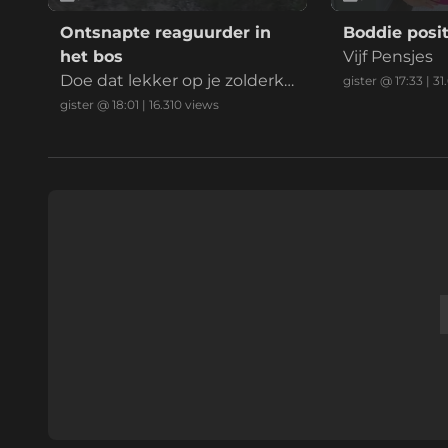
Ontsnapte reaguurder in
Boddie posit
het bos
Vijf Pensjes
Doe dat lekker op je zolderka
gister @ 17:33
|
31
mer mafkees
gister @ 18:01
|
16.310
views