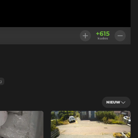
+
615
kudos
g
NIEUW