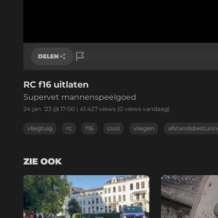
DELEN
RC f16 uitlaten
Link kopiëren
Supervet mannenspeelgoed
24 jan. '23 @ 17:00
|
41.427
views
(0 views vandaag)
vliegtuig
rc
f16
cool
vliegen
afstandsbesturin
ZIE OOK