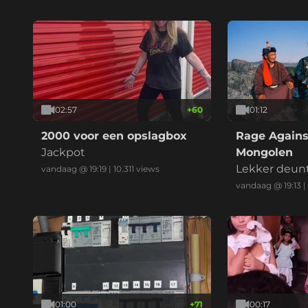
02:57
+
60
01:12
2000 voor een opslagbox
Rage Agains
Jackpot
Mongolen
Lekker deun
vandaag @ 19:19
|
10.311
views
vandaag @ 19:13
|
01:00
+
71
00:17