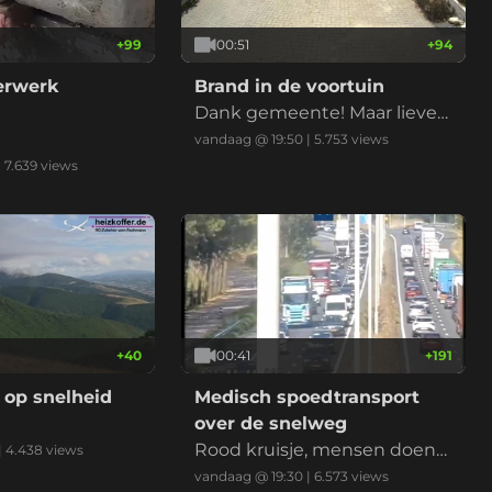
+
99
00:51
+
94
derwerk
Brand in de voortuin
Dank gemeente! Maar liever
niet nu met de droogte
vandaag @ 19:50
|
5.753
views
|
7.639
views
+
40
00:41
+
191
 op snelheid
Medisch spoedtransport
over de snelweg
Rood kruisje, mensen doen
|
4.438
views
normaal, ambu erlangs, klaar
vandaag @ 19:30
|
6.573
views