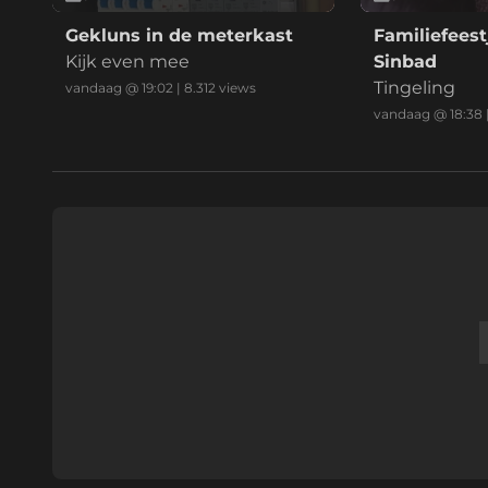
Gekluns in de meterkast
Familiefeest
Kijk even mee
Sinbad
Tingeling
vandaag @ 19:02
|
8.312
views
vandaag @ 18:38