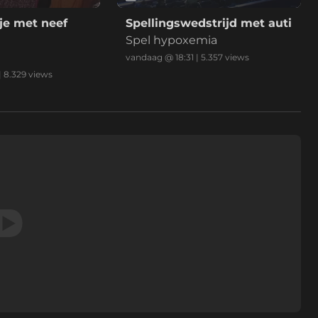
je met neef
Spellingswedstrijd met auti
Spel hypoxemia
vandaag @ 18:31
|
5.357
views
|
8.329
views