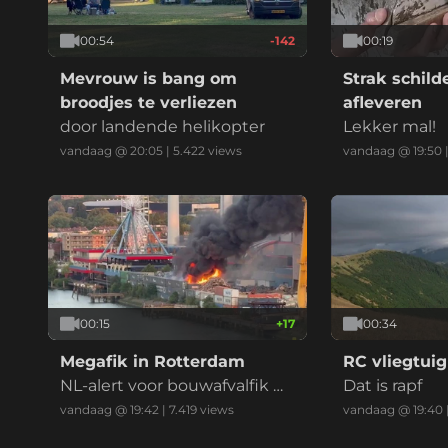
00:54
-142
00:19
Mevrouw is bang om
Strak schil
broodjes te verliezen
afleveren
door landende helikopter
Lekker mal!
vandaag @ 20:05
|
5.422
views
vandaag @ 19:50
00:15
+
17
00:34
Megafik in Rotterdam
RC vliegtuig
NL-alert voor bouwafvalfik m
Dat is rapf
et zwarte reauk bij recycling
vandaag @ 19:42
|
7.419
views
vandaag @ 19:40
bedrijf (drie vids)