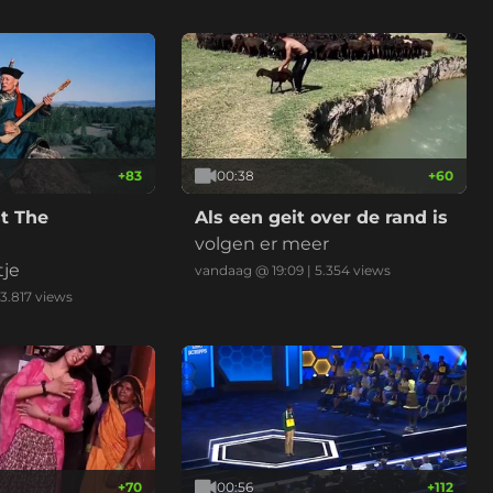
+
83
00:38
+
60
t The
Als een geit over de rand is
volgen er meer
tje
vandaag @ 19:09
|
5.354
views
3.817
views
+
70
00:56
+
112