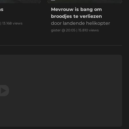
as
Mevrouw is bang om
broodjes te verliezen
door landende helikopter
|
13.168
views
gister @ 20:05
|
15.810
views