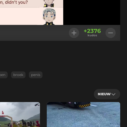
+
2376
kudos
pen
broek
penis
NIEUW