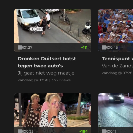
o's neer te l
ervoersbewij
en zijn de kl
01:27
+
111
00:45
Dronken Duitsert botst
Tennispunt v
tegen twee auto's
Van de Zands
Jij gaat niet weg maatje
keepert
vandaag @ 07:28
vandaag @ 07:38
|
3.721
views
00:25
+
184
00:11