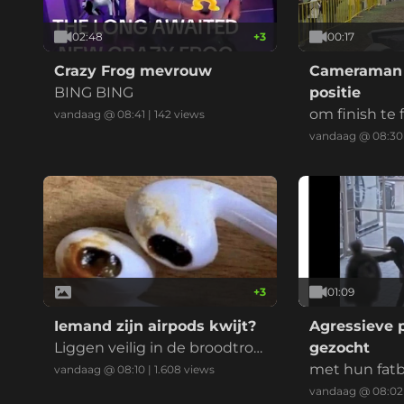
02:48
+
3
00:17
Crazy Frog mevrouw
Cameraman k
BING BING
positie
om finish te
vandaag @ 08:41
|
142
views
vandaag @ 08:30
+
3
01:09
Iemand zijn airpods kwijt?
Agressieve p
Liggen veilig in de broodtro
gezocht
mmel
met hun fatb
vandaag @ 08:10
|
1.608
views
ding zijn ze 
vandaag @ 08:02