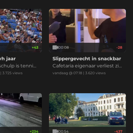
eggen voor een v
s. Twee student
os
+
43
00:08
-28
h jaar
Slippergevecht in snackbar
chulp is tennis
Cafetaria eigenaar verliest zij
n bril
|
3.725
views
vandaag @ 07:18
|
3.620
views
+
234
00:54
-437