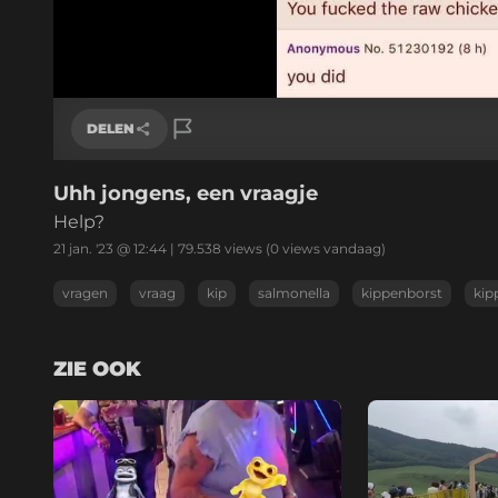
DELEN
Uhh jongens, een vraagje
Link kopiëren
Help?
21 jan. '23 @ 12:44
|
79.538
views
(0 views vandaag)
vragen
vraag
kip
salmonella
kippenborst
kip
ZIE OOK