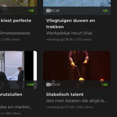
+
16
10:28
+
51
iest perfecte
Vliegtuigen duwen en
trekken
 filmeeeeeeeee
Werkplekje heur! (Via)
|
1.090
views
vandaag @ 08:18
|
1.313
views
+
129
00:30
+
26
rutslullen
Diabolisch talent
Iets met Aziaten die altijd iet
ike en merkkle
s beter kunnen
vandaag @ 07:48
|
1.625
views
te skeer wat eur
|
2.485
views