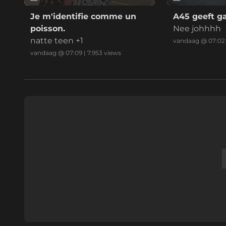
Je m'identifie comme un
A45 geeft g
poisson.
Nee johhhh
natte teen +1
vandaag @ 07:02
vandaag @ 07:09
|
7.953
views