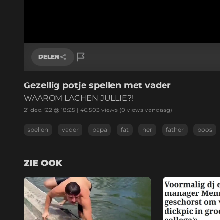
DELEN
Gezellig potje spellen met vader
Link kopiëren
WAAROM LACHEN JULLIE?!
21 dec. '22 @ 18:25
|
46.503
views
(0 views vandaag)
spellen
vader
papa
fat
her
father
boos
ZIE OOK