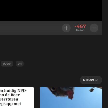
-467
kudos
bozer
oh
NIEUW