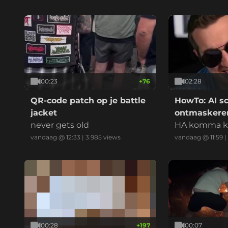
00:23
+
76
02:28
QR-code patch op je battle
HowTo: AI 
jacket
ontmaskere
never gets old
HA komma 
vandaag @ 12:33
|
3.985
views
vandaag @ 11:59
|
00:28
+
197
00:07