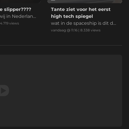
 slipper????
Tante ziet voor het eerst
ij in Nederland
high tech spiegel
en met de droog
wat in de spaceship is dit da
4.719
views
n?!
vandaag @ 11:16
|
8.338
views