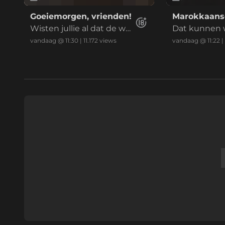
Goeiemorgen, vrienden!
Marokkaanse
Wisten jullie al dat de we
Dat kunnen w
ek doormidden is?
ook gebruik
vandaag @ 11:30
|
11.172
views
vandaag @ 11:22
|
te