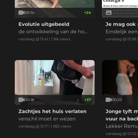
00:14
+
24
Evolutie uitgebeeld
Je mag ook 
de ontwikkeling van de hom
Eindelijk ee
oooooooo sapiens
angenomen, do
vandaag @ 13:41
|
1.166
views
vandaag @ 13:38
00:18
+
37
00:23
Zachtjes het huis verlaten
Jonge tyft m
verschil moet er wezen
vuur na back
Lekker Rem
vandaag @ 13:17
|
1.982
views
vandaag @ 13:02