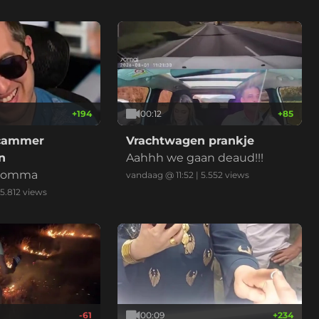
+
194
00:12
+
85
scammer
Vrachtwagen prankje
n
Aahhh we gaan deaud!!!
komma
vandaag @ 11:52
|
5.552
views
5.812
views
-61
00:09
+
234