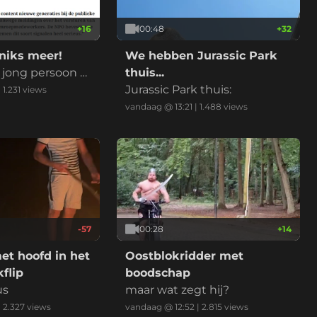
+
16
00:48
+
32
niks meer!
We hebben Jurassic Park
n jong persoon a
thuis...
et ie dit...
Jurassic Park thuis:
|
1.231
views
vandaag @ 13:21
|
1.488
views
-57
00:28
+
14
et hoofd in het
Oostblokridder met
flip
boodschap
us
maar wat zegt hij?
|
2.327
views
vandaag @ 12:52
|
2.815
views