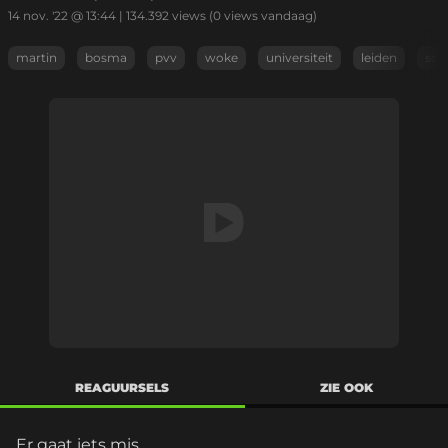
14 nov. '22 @ 13:44
|
134.392
views
(0 views vandaag)
martin
bosma
pvv
woke
universiteit
leiden
schi
REAGUURSELS
ZIE OOK
Er gaat iets mis...