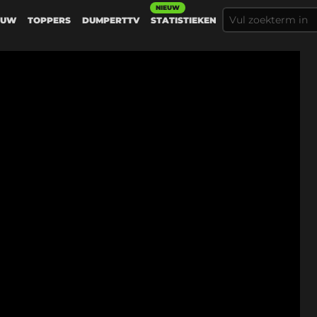
NIEUW
EUW
TOPPERS
DUMPERTTV
STATISTIEKEN