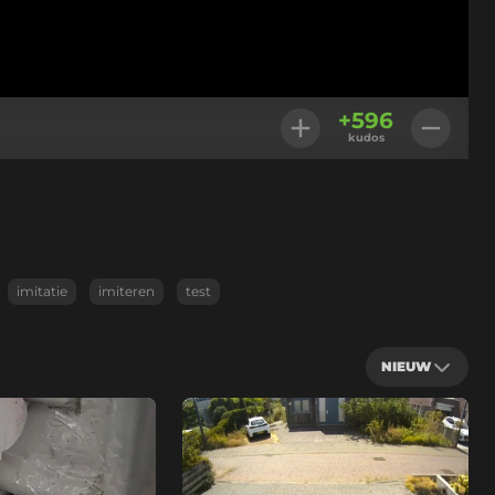
+
596
kudos
imitatie
imiteren
test
NIEUW