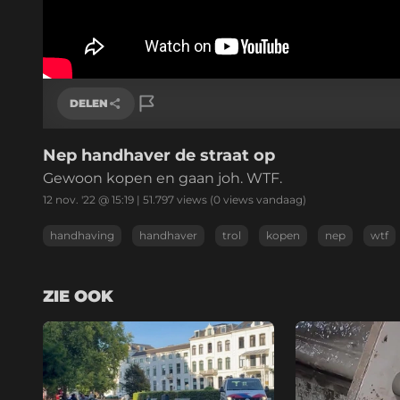
DELEN
Nep handhaver de straat op
Link kopiëren
Gewoon kopen en gaan joh. WTF.
12 nov. '22 @ 15:19
|
51.797
views
(0 views vandaag)
handhaving
handhaver
trol
kopen
nep
wtf
ZIE OOK