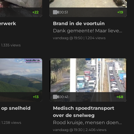
+
22
00:51
+
19
derwerk
Brand in de voortuin
Dank gemeente! Maar liever
niet nu met de droogte
vandaag @ 19:50
|
1.204
views
|
1.335
views
+
13
00:41
+
68
 op snelheid
Medisch spoedtransport
over de snelweg
Rood kruisje, mensen doen
|
1.238
views
normaal, ambu erlangs, klaar
vandaag @ 19:30
|
2.406
views