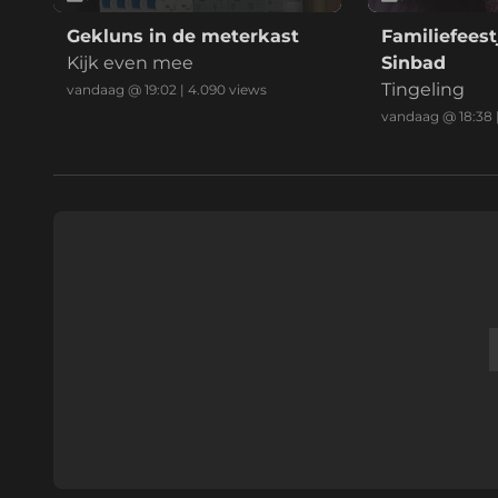
Gekluns in de meterkast
Familiefeest
Kijk even mee
Sinbad
Tingeling
vandaag @ 19:02
|
4.090
views
vandaag @ 18:38