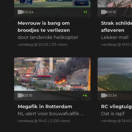
00:54
+
1
00:19
Mevrouw is bang om
Strak schil
broodjes te verliezen
afleveren
door landende helikopter
Lekker mal!
vandaag @ 20:05
|
213
views
vandaag @ 19:50
00:15
+
4
00:34
Megafik in Rotterdam
RC vliegtuig
NL-alert voor bouwafvalfik m
Dat is rapf
et zwarte reauk bij recycling
vandaag @ 19:42
|
2.230
views
vandaag @ 19:40
bedrijf (drie vids)