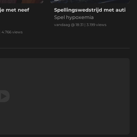
je met neef
Spellingswedstrijd met auti
Spel hypoxemia
vandaag @ 18:31
|
3.199
views
|
4.766
views