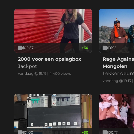
02:57
+
30
01:12
2000 voor een opslagbox
Rage Agains
Jackpot
Mongolen
Lekker deun
vandaag @ 19:19
|
4.400
views
vandaag @ 19:13
|
01:00
+
30
00:17