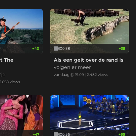
+
40
00:38
+
35
t The
Als een geit over de rand is
volgen er meer
tje
vandaag @ 19:09
|
2.482
views
1.658
views
+
47
00:56
+
65